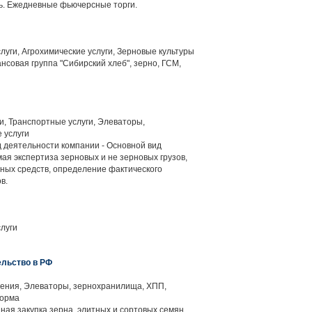
ь. Ежедневные фьючерсные торги.
уги, Агрохимические услуги, Зерновые культуры
нсовая группа "Сибирский хлеб", зерно, ГСМ,
и, Транспортные услуги, Элеваторы,
 услуги
 деятельности компании - Основной вид
ая экспертиза зерновых и не зерновых грузов,
тных средств, определение фактического
в.
луги
ельство в РФ
ения, Элеваторы, зернохранилища, ХПП,
корма
ная закупка зерна, элитных и сортовых семян