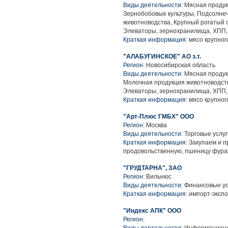
Виды деятельности:
Мясная продук
Зернобобовые культуры, Подсолнеч
животноводства, Крупный рогатый ск
Элеваторы, зернохранилища, ХПП,
Краткая информация:
мясо крупного
"АЛАБУГИНСКОЕ" АО з.т.
Регион:
Новосибирская область
Виды деятельности:
Мясная продук
Молочная продукция животноводств
Элеваторы, зернохранилища, ХПП, 
Краткая информация:
мясо крупного
"Арт-Плюс ГМБХ" ООО
Регион:
Москва
Виды деятельности:
Торговые услуг
Краткая информация:
Закупаем и п
продовольственную, пшеницу фуражн
"ГРУДТАРНА", ЗАО
Регион:
Вильнюс
Виды деятельности:
Финансовые усл
Краткая информация:
импорт-экспо
"Индекс АПК" ООО
Регион: