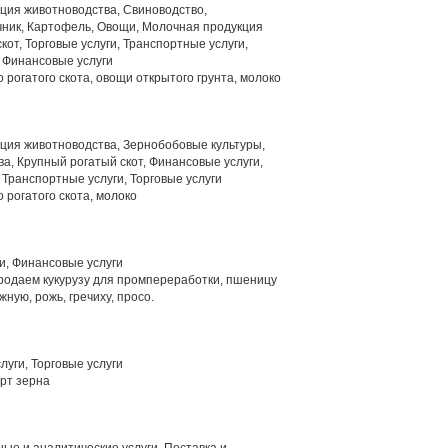
ция животноводства, Свиноводство,
ник, Картофель, Овощи, Молочная продукция
от, Торговые услуги, Транспортные услуги,
 Финансовые услуги
 рогатого скота, овощи открытого грунта, молоко
ция животноводства, Зернобобовые культуры,
а, Крупный рогатый скот, Финансовые услуги,
Транспортные услуги, Торговые услуги
 рогатого скота, молоко
и, Финансовые услуги
родаем кукурузу для промпереработки, пшеницу
ую, рожь, гречиху, просо.
уги, Торговые услуги
рт зерна