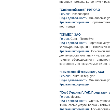
пшеницу продовольственную и рож
"Сибирский хлеб" ТФГ ОАО
Регион:
Новосибирск
Виды деятельности:
Финансовые усл
Краткая информация:
Торгово-фина
пестициды
"СИМЕС" ЗАО
Регион:
Санкт-Петербург
Виды деятельности:
Торговые услуг
зернохранилища, ХПП, Финансовые
Краткая информация:
Основной вид
деятельности компании - независим
техники, оборудования и транспор
состояния инспектируемых объекто
"Таможенный терминал", АОЗТ
Регион:
Санкт-Петербург
Виды деятельности:
Финансовые ус
Краткая информация:
"Хлеб Украины", ГАК, Представит
Регион:
Москва
Виды деятельности:
Органы управл
Финансовые услуги, Корма и комби
Краткая информация:
Государствен