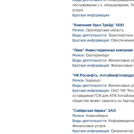
Виды деятельности:
Информационны
обслуживание с.х. оборудования, Т
услуги
Краткая информация:
"Компания Урал-Трейд" ООО
Регион:
Оренбургская область
Виды деятельности:
Транспортные у
Краткая информация:
Обеспечение
"Линк" Инвестиционная компания
Регион:
Екатеринбург
Виды деятельности:
Финансовые ус
Краткая информация:
Финансовые 
"НК Роснефть -Алтайнефтепроду
Регион:
Барнаул
Виды деятельности:
Финансовые усл
Краткая информация:
ОАО "НК "Рос
оставщиком ГСМ для АПК Алтайског
общество может закупать по бартер
"Сибирская биржа" ЗАО
Регион:
Новосибирск
Виды деятельности:
Информационные
Финансовые услуги
Краткая информация:
Организатор 