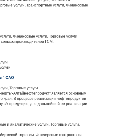
е и аналитические услуги, Поставка и
орговые услуги, Транспортные услуги, Финансовые
слуги, Финансовые услуги, Торговые услуги
 сельхозпроизводителей ГСМ.
луги
услуги
кт" ОАО
уги, Торговые услуги
нефть"-Алтайнефтепродукт" является основным
о края. В процессе реализации нефтепродуктов
у с/х продукцию, для дальнейшей ее реализации.
 и аналитические услуги, Торговые услуги,
биржевой торговли. Фьючерсные контракты на