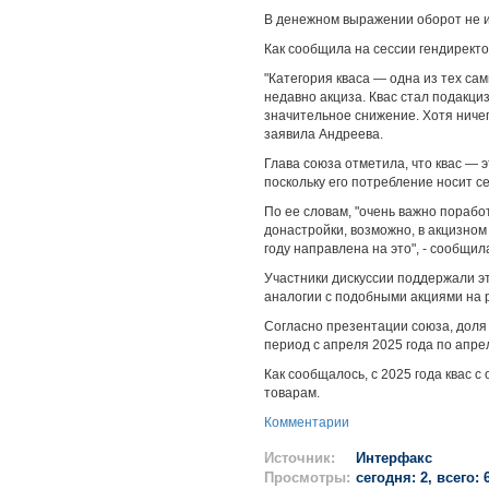
В денежном выражении оборот не 
Как сообщила на сессии гендиректо
"Категория кваса — одна из тех са
недавно акциза. Квас стал подакци
значительное снижение. Хотя ничего
заявила Андреева.
Глава союза отметила, что квас — э
поскольку его потребление носит с
По ее словам, "очень важно порабо
донастройки, возможно, в акцизном
году направлена на это", - сообщил
Участники дискуссии поддержали эт
аналогии с подобными акциями на р
Согласно презентации союза, доля
период с апреля 2025 года по апрел
Как сообщалось, с 2025 года квас 
товарам.
Комментарии
Источник:
Интерфакс
Просмотры:
сегодня: 2, всего: 