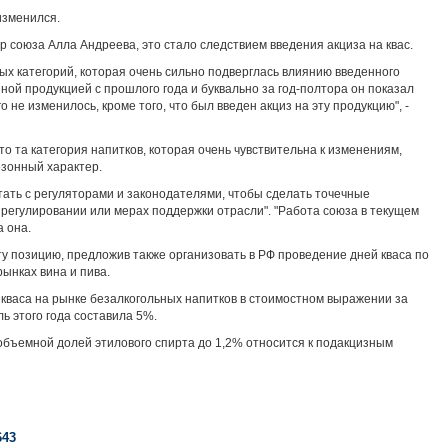
изменился.
р союза Алла Андреева, это стало следствием введения акциза на квас.
мых категорий, которая очень сильно подверглась влиянию введенного
зной продукцией с прошлого года и буквально за год-полтора он показал
 не изменилось, кроме того, что был введен акциз на эту продукцию", -
то та категория напитков, которая очень чувствительна к изменениям,
езонный характер.
тать с регуляторами и законодателями, чтобы сделать точечные
 регулировании или мерах поддержки отрасли". "Работа союза в текущем
а она.
у позицию, предложив также организовать в РФ проведение дней кваса по
ынках вина и пива.
 кваса на рынке безалкогольных напитков в стоимостном выражении за
ь этого года составила 5%.
с объемной долей этилового спирта до 1,2% относится к подакцизным
643