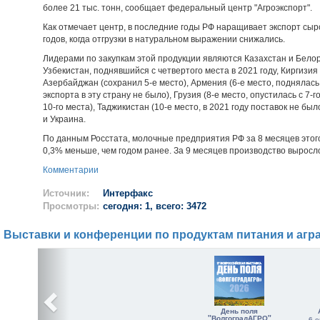
более 21 тыс. тонн, сообщает федеральный центр "Агроэкспорт".
Как отмечает центр, в последние годы РФ наращивает экспорт сыро
годов, когда отгрузки в натуральном выражении снижались.
Лидерами по закупкам этой продукции являются Казахстан и Белору
Узбекистан, поднявшийся с четвертого места в 2021 году, Киргизия (
Азербайджан (сохранил 5-е место), Армения (6-е место, поднялась с 
экспорта в эту страну не было), Грузия (8-е место, опустилась с 7-г
10-го места), Таджикистан (10-е место, в 2021 году поставок не бы
и Украина.
По данным Росстата, молочные предприятия РФ за 8 месяцев этого 
0,3% меньше, чем годом ранее. За 9 месяцев производство выросло
Комментарии
Источник:
Интерфакс
Просмотры:
сегодня: 1, всего: 3472
Выставки и конференции по продуктам питания и агр
День поля
"ВолгоградАГРО"
6 о