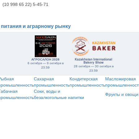
(10 998 65 22) 5-45-71
 питания и аграрному рынку
АГРОСАЛОН 2026
Kazakhstan International
Bakery Show
6 октября — 9 октября в
28 октября — 30 октября в
23:59
23:59
Рыбная
Сахарная
Кондитерская
Масложировая
промышленность
промышленность
промышленность
промышленност
Табачная
Соки, воды и
Фрукты и овощи
промышленность
безалкогольные напитки