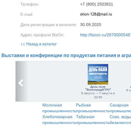
Телефон:
+7 (800) 2503811
E-mail:
Дата регистрации в каталоге:
30.09.2020
Адрес профиля BizOn:
http://bizon.ru/2870000548
<< Назад в каталог
Выставки и конференции по продуктам питания и агр
День поля
"ВолгоградАГРО"
6 о
6 августа — 7 августа в
23:59
Молочная
Рыбная
Сахарная
промышленность
промышленность
промышле
Хлебопекарная
Табачная
Соки, воды
промышленность
промышленность
безалкого