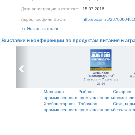
Дата регистрации в каталоге:
15.07.2018
Адрес профиля BizOn:
http://bizon.ru/2870000481
<< Назад в каталог
Выставки и конференции по продуктам питания и агр
День поля
"ВолгоградАГРО"
6 о
6 августа — 7 августа в
23:59
Молочная
Рыбная
Сахарная
промышленность
промышленность
промышле
Хлебопекарная
Табачная
Соки, воды
промышленность
промышленность
безалкого