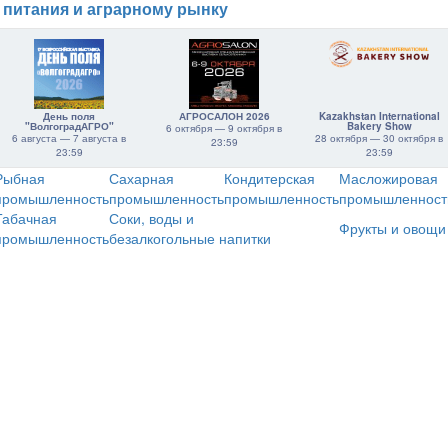
 питания и аграрному рынку
День поля
АГРОСАЛОН 2026
Kazakhstan International
"ВолгоградАГРО"
Bakery Show
6 октября — 9 октября в
6 августа — 7 августа в
28 октября — 30 октября в
23:59
23:59
23:59
Рыбная
Сахарная
Кондитерская
Масложировая
промышленность
промышленность
промышленность
промышленност
Табачная
Соки, воды и
Фрукты и овощи
промышленность
безалкогольные напитки