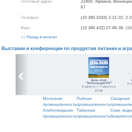
Почтовый адрес:
22400, Украина, Винницкая
67
Телефон:
(10 380 4333) 2-21-32, 2-2
Факс:
(10 380 432) 27-86-38, (1
<< Назад в каталог
Выставки и конференции по продуктам питания и агр
День поля
"ВолгоградАГРО"
6 о
6 августа — 7 августа в
23:59
Молочная
Рыбная
Сахарная
промышленность
промышленность
промышле
Хлебопекарная
Табачная
Соки, воды
промышленность
промышленность
безалкого