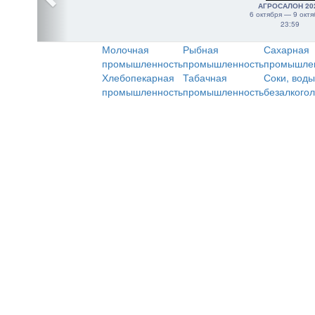
АГРОСАЛОН 20
6 октября — 9 октя
23:59
Молочная
Рыбная
Сахарная
промышленность
промышленность
промышле
Хлебопекарная
Табачная
Соки, воды
промышленность
промышленность
безалкого