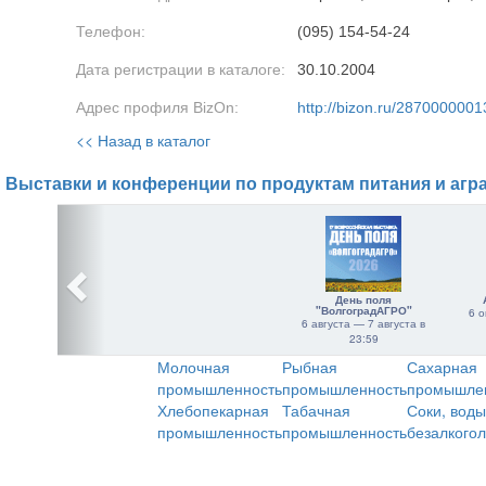
Телефон:
(095) 154-54-24
Дата регистрации в каталоге:
30.10.2004
Адрес профиля BizOn:
http://bizon.ru/2870000001
<< Назад в каталог
Выставки и конференции по продуктам питания и агр
День поля
"ВолгоградАГРО"
6 о
6 августа — 7 августа в
23:59
Молочная
Рыбная
Сахарная
промышленность
промышленность
промышле
Хлебопекарная
Табачная
Соки, воды
промышленность
промышленность
безалкого