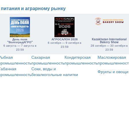
 питания и аграрному рынку
День поля
АГРОСАЛОН 2026
Kazakhstan International
"ВолгоградАГРО"
Bakery Show
6 октября — 9 октября в
6 августа — 7 августа в
28 октября — 30 октября в
23:59
23:59
23:59
Рыбная
Сахарная
Кондитерская
Масложировая
промышленность
промышленность
промышленность
промышленност
Табачная
Соки, воды и
Фрукты и овощи
промышленность
безалкогольные напитки