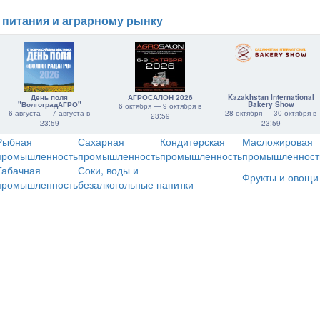
 питания и аграрному рынку
День поля
АГРОСАЛОН 2026
Kazakhstan International
"ВолгоградАГРО"
Bakery Show
6 октября — 9 октября в
6 августа — 7 августа в
28 октября — 30 октября в
23:59
23:59
23:59
Рыбная
Сахарная
Кондитерская
Масложировая
промышленность
промышленность
промышленность
промышленност
Табачная
Соки, воды и
Фрукты и овощи
промышленность
безалкогольные напитки