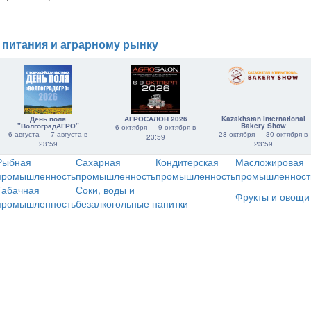
 питания и аграрному рынку
День поля
АГРОСАЛОН 2026
Kazakhstan International
"ВолгоградАГРО"
Bakery Show
6 октября — 9 октября в
6 августа — 7 августа в
28 октября — 30 октября в
23:59
23:59
23:59
Рыбная
Сахарная
Кондитерская
Масложировая
промышленность
промышленность
промышленность
промышленност
Табачная
Соки, воды и
Фрукты и овощи
промышленность
безалкогольные напитки