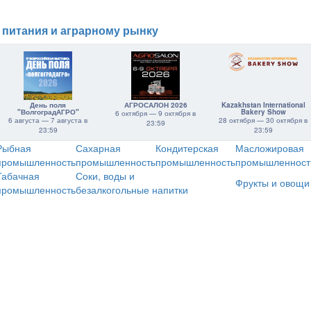
 питания и аграрному рынку
День поля
АГРОСАЛОН 2026
Kazakhstan International
"ВолгоградАГРО"
Bakery Show
6 октября — 9 октября в
6 августа — 7 августа в
28 октября — 30 октября в
23:59
23:59
23:59
Рыбная
Сахарная
Кондитерская
Масложировая
промышленность
промышленность
промышленность
промышленност
Табачная
Соки, воды и
Фрукты и овощи
промышленность
безалкогольные напитки