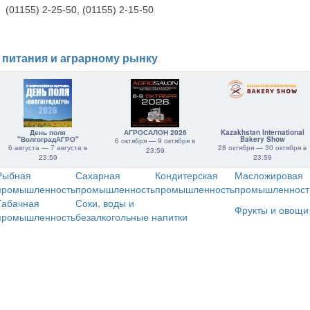
(01155) 2-25-50, (01155) 2-15-50
 питания и аграрному рынку
День поля
АГРОСАЛОН 2026
Kazakhstan International
"ВолгоградАГРО"
Bakery Show
6 октября — 9 октября в
6 августа — 7 августа в
28 октября — 30 октября в
23:59
23:59
23:59
Рыбная
Сахарная
Кондитерская
Масложировая
промышленность
промышленность
промышленность
промышленност
Табачная
Соки, воды и
Фрукты и овощи
промышленность
безалкогольные напитки