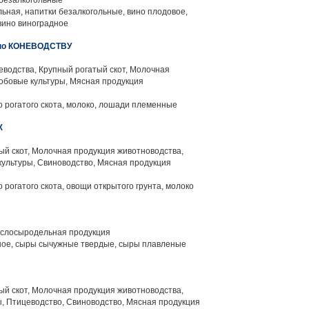
 безалкогольные
ьная, напитки безалкогольные, вино плодовое,
вино виноградное
по КОНЕВОДСТВУ
водства, Крупный рогатый скот, Молочная
обовые культуры, Мясная продукция
о рогатого скота, молоко, лошади племенные
Ж
й скот, Молочная продукция животноводства,
ультуры, Свиноводство, Мясная продукция
 рогатого скота, овощи открытого грунта, молоко
слосыродельная продукция
ое, сыры сычужные твердые, сыры плавленые
й скот, Молочная продукция животноводства,
, Птицеводство, Свиноводство, Мясная продукция