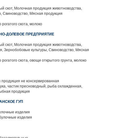
й скот, Молочная продукция животноводства,
, Свиноводство, Мясная продукция
 рогатого скота, молоко
ВНО-ДОЛЕВОЕ ПРЕДПРИЯТИЕ
й скот, Молочная продукция животноводства,
я, Зернобобовые культуры, Свиноводство, Мясная
 рогатого скота, овощи открытого грунта, молоко
 продукция не консервированная
щука, частик пресноводный, рыба охлажденная,
рыбная продукция
АНСКОЕ ГУП
улочные изделия
булочные изделия