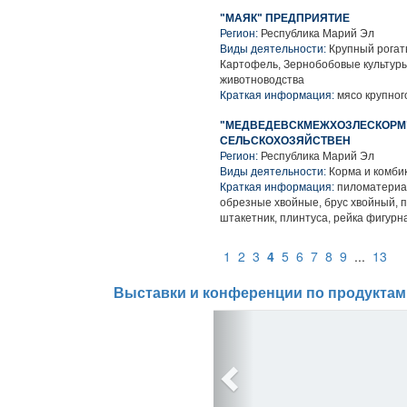
"МАЯК" ПРЕДПРИЯТИЕ
Регион:
Республика Марий Эл
Виды деятельности:
Крупный рогаты
Картофель, Зернобобовые культуры
животноводства
Краткая информация:
мясо крупного
"МЕДВЕДЕВСКМЕЖХОЗЛЕСКОРМ
СЕЛЬСКОХОЗЯЙСТВЕН
Регион:
Республика Марий Эл
Виды деятельности:
Корма и комби
Краткая информация:
пиломатериа
обрезные хвойные, брус хвойный,
штакетник, плинтуса, рейка фигурн
1
2
3
4
5
6
7
8
9
...
13
Выставки и конференции по продуктам