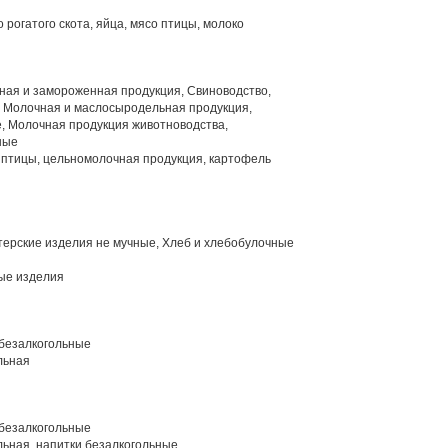
 рогатого скота, яйца, мясо птицы, молоко
ая и замороженная продукция, Свиноводство,
, Молочная и маслосыродельная продукция,
, Молочная продукция животноводства,
ные
 птицы, цельномолочная продукция, картофель
терские изделия не мучные, Хлеб и хлебобулочные
ые изделия
 безалкогольные
льная
 безалкогольные
ьная, напитки безалкогольные