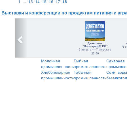
1
...
13
14
15
16
17
18
Выставки и конференции по продуктам питания и агр
День поля
"ВолгоградАГРО"
6 о
6 августа — 7 августа в
23:59
Молочная
Рыбная
Сахарная
промышленность
промышленность
промышле
Хлебопекарная
Табачная
Соки, воды
промышленность
промышленность
безалкого