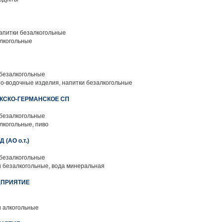
апитки безалкогольные
лкогольные
 безалкогольные
ро-водочные изделия, напитки безалкогольные
КСКО-ГЕРМАНСКОЕ СП
 безалкогольные
лкогольные, пиво
(АО о.т.)
 безалкогольные
и безалкогольные, вода минеральная
ДПРИЯТИЕ
и алкогольные