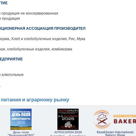
ЯТИЕ
 продукция не консервированная
 продукция
АКЦИОНЕРНАЯ АССОЦИАЦИЯ ПРОИЗВОДИТЕЛ
орма, Хлеб и хлебобулочные изделия, Рис, Мука
ая, хлебобулочные изделия, комбикорма
РЕДПРИЯТИЕ
и алкогольные
7
 питания и аграрному рынку
День поля
АГРОСАЛОН 2026
Kazakhstan International
"ВолгоградАГРО"
Bakery Show
6 октября — 9 октября в