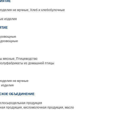
РИЯТИЕ
изделия не мучные, Хлеб и хлебобулочные
ые изделия
ЯТИЕ
доовощные
одоовощные
 мясные, Птицеводство
полуфабрикаты из домашней птицы
изделия не мучные
 изделия
КСКОЕ ОБЪЕДИНЕНИЕ
слосыродельная продукция
ая продукция, кисломолочная продукция, масло