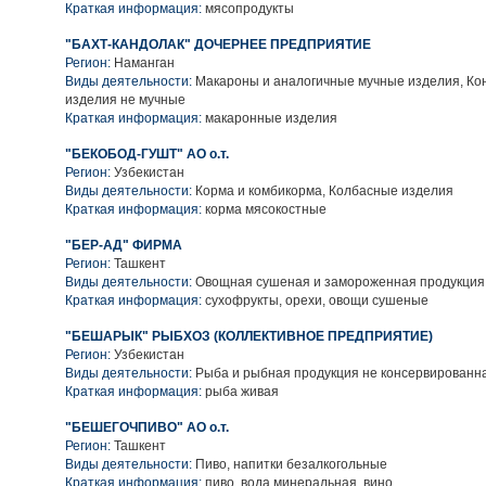
Краткая информация:
мясопродукты
"БАХТ-КАНДОЛАК" ДОЧЕРНЕЕ ПРЕДПРИЯТИЕ
Регион:
Наманган
Виды деятельности:
Макароны и аналогичные мучные изделия, Ко
изделия не мучные
Краткая информация:
макаронные изделия
"БЕКОБОД-ГУШТ" АО о.т.
Регион:
Узбекистан
Виды деятельности:
Корма и комбикорма, Колбасные изделия
Краткая информация:
корма мясокостные
"БЕР-АД" ФИРМА
Регион:
Ташкент
Виды деятельности:
Овощная сушеная и замороженная продукция
Краткая информация:
сухофрукты, орехи, овощи сушеные
"БЕШАРЫК" РЫБХОЗ (КОЛЛЕКТИВНОЕ ПРЕДПРИЯТИЕ)
Регион:
Узбекистан
Виды деятельности:
Рыба и рыбная продукция не консервированн
Краткая информация:
рыба живая
"БЕШЕГОЧПИВО" АО о.т.
Регион:
Ташкент
Виды деятельности:
Пиво, напитки безалкогольные
Краткая информация:
пиво, вода минеральная, вино