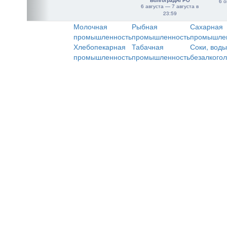
"ВолгоградАГРО"
6 о
6 августа — 7 августа в
23:59
Молочная
Рыбная
Сахарная
промышленность
промышленность
промышле
Хлебопекарная
Табачная
Соки, воды
промышленность
промышленность
безалкого