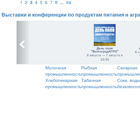
1
2
3
4
5
6
7
8
...
64
Выставки и конференции по продуктам питания и агр
День поля
"ВолгоградАГРО"
6 о
6 августа — 7 августа в
23:59
Молочная
Рыбная
Сахарная
промышленность
промышленность
промышле
Хлебопекарная
Табачная
Соки, воды
промышленность
промышленность
безалкого