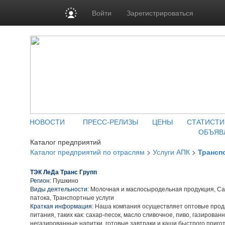
Войти
Зарегистрироваться
НОВОСТИ
ПРЕСС-РЕЛИЗЫ
ЦЕНЫ
СТАТИСТИ
ОБЪЯВ
Каталог предприятий
Каталог предприятий по отраслям
>
Услуги АПК
>
Трансп
ТЭК ЛеДа Транс Групп
Регион:
Пушкино
Виды деятельности:
Молочная и маслосыродельная продукция, Сах
патока, Транспортные услуги
Краткая информация:
Наша компания осуществляет оптовые прод
питания, таких как: сахар-песок, масло сливочное, пиво, газирован
негазированные напитки, готовые завтраки и каши быстрого приго