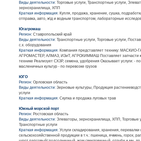
Виды деятельности:
Торговые услуги, Транспортные услуги, Элева
зернохранилища, ХПП
Краткая информация:
Купля, продажа, хранение, сушка, подработк
отправка, авто, ж\д и водным транспортом, лабораторные исследо
Югагромаш
Регион:
Ставропольский край
Виды деятельности:
Транспортные услуги, Торговые услуги, Поста
с.х. оборудования
Краткая информация:
Компания представляет технику: МАСКИО-
АГРОМАСТЕР, АЛМАЗ, ИЗиТ, АГРОХИММАШ Поставляет запчасти к о
технике Реализует СХЗР, семена, удобрения Оказывает услуги: - по
масленичных культур - по перевозке грузов
ЮГО
Регион:
Орловская область
Виды деятельности:
Зерновые культуры, Продукция растениеводст
услуги
Краткая информация:
Скупка и продажа луговых трав
Южный морской порт
Регион:
Ростовская область
Виды деятельности:
Элеваторы, зернохранилища, ХПП, Торговые у
Транспортные услуги
Краткая информация:
Услуги складирования, хранения, перевалки
сельскохозяйственной продукции в т.ч.: пшеница, ячмень, горох, ра
шрот рапсовый/ подсолнечный, жом свекловичный, отруби и мн. др.