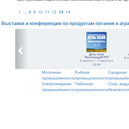
1
...
8
9
10
11
12
13
14
Выставки и конференции по продуктам питания и агр
День поля
"ВолгоградАГРО"
6 о
6 августа — 7 августа в
23:59
Молочная
Рыбная
Сахарная
промышленность
промышленность
промышле
Хлебопекарная
Табачная
Соки, воды
промышленность
промышленность
безалкого