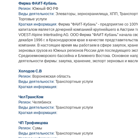
Фирма ФАИТ-Кубань
Регион:
Южный ФО РФ
Виды деятельности:
Элеваторы, зернохранилища, ХПП, Транспорт
Торговые услуги
Краткая информация:
Фирма "ФАИТ-Кубань" - предприятие со 100
капиталом является дочерней компанией крупнейшего в Австрии т
VOEST-Alpine Intertrading AG. ООО Фирма "ФАИТ-Кубань" начала св
декабря 1996 г. в Краснодарском крае в качестве представительств
компании. В настоящее время мы работаем в сфере закупок, хране
зерновых грузов из Южных регионов России для последующего экс
Средиземноморского бассейна и Ближнего Востока. Основное нап
деятельности фирмы: закупка, хранение, экспорт зерновых и масли
Холодов С.В
Регион:
Воронежская область
Виды деятельности:
Транспортные услуги
Краткая информация:
ЧелТрансКом
Регион:
Челябинск
Виды деятельности:
Транспортные услуги
Краткая информация:
ЧП Трофимцова
Регион:
Сумы
Виды деятельности:
Транспортные услуги