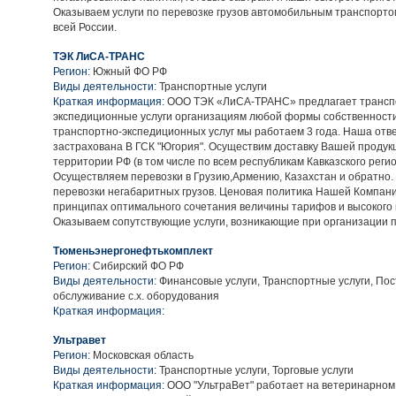
Оказываем услуги по перевозке грузов автомобильным транспортом 
всей России.
ТЭК ЛиСА-ТРАНС
Регион:
Южный ФО РФ
Виды деятельности:
Транспортные услуги
Краткая информация:
ООО ТЭК «ЛиСА-ТРАНС» предлагает трансп
экспедиционные услуги организациям любой формы собственности
транспортно-экспедиционных услуг мы работаем 3 года. Наша отв
застрахована В ГСК "Югория". Осуществим доставку Вашей продук
территории РФ (в том числе по всем республикам Кавказского регио
Осуществляем перевозки в Грузию,Армению, Казахстан и обратно
перевозки негабаритных грузов. Ценовая политика Нашей Компан
принципах оптимального сочетания величины тарифов и высокого к
Оказываем сопутствующие услуги, возникающие при организации п
Тюменьэнергонефтькомплект
Регион:
Сибирский ФО РФ
Виды деятельности:
Финансовые услуги, Транспортные услуги, Пос
обслуживание с.х. оборудования
Краткая информация:
Ультравет
Регион:
Московская область
Виды деятельности:
Транспортные услуги, Торговые услуги
Краткая информация:
ООО "УльтраВет" работает на ветеринарном 