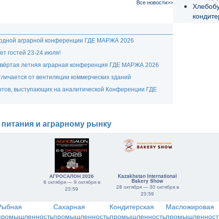
Все новости>>
Хлебоб
кондите
родной аграрной конференции ГДЕ МАРЖА 2026
т гостей 23-24 июля!
етвёртая летняя аграрная конференция ГДЕ МАРЖА 2026
личается от вентиляции коммерческих зданий
ртов, выступающих на аналитической Конференции ГДЕ
 питания и аграрному рынку
АГРОСАЛОН 2026
Kazakhstan International
Bakery Show
6 октября — 9 октября в
28 октября — 30 октября в
23:59
23:59
Рыбная
Сахарная
Кондитерская
Масложировая
промышленность
промышленность
промышленность
промышленност