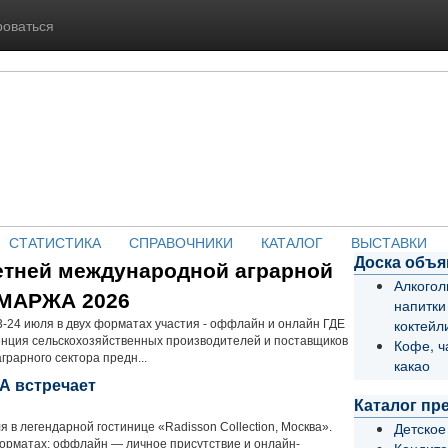
роваться
СТАТИСТИКА
СПРАВОЧНИКИ
КАТАЛОГ
ВЫСТАВКИ
Доска объ
летней международной аграрной
Алкого
 МАРЖА 2026
напитки
коктейл
-24 июля в двух форматах участия - оффлайн и онлайн ГДЕ
ция сельскохозяйственных производителей и поставщиков
Кофе, ч
грарного сектора предн...
какао
А встречает
Каталог пр
Детское
 в легендарной гостинице «Radisson Collection, Москва».
орматах: оффлайн — личное присутствие и онлайн-