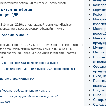
Кондите
ие китайской делегации во главе с Президентом...
Консерв
Кормова
тоится четвёртая
Кофе, ч
енция ГДЕ
Макаро
изделия
3-24 июля 2026 г. в легендарной гостинице «Radisson
Масло р
 проводится в двух форматах: оффлайн — лич...
перераб
 России в июне
Молочн
продукц
юне упало почти на 26,7% год к году. Эксперты связывают это
Мукомол
 мая ограничениями на поставку армянских коньячных
Мясо и 
такая продукция. Также на объемах выпуска сказывается
Непище
з...
животно
йти в "тень" при дальнейшем росте акцизов
Овощна
ента на алкогольную продукцию в ЕАЭС перенесен на 1
продукц
Пиво, н
 дистрибутора «Регион 50»
Пищевые
приправ
Продукц
 России: требования к пене и спирту
Рыба и 
ссии затронуло крупнейших производителей
Сахар, 
 на 26%
Солод, 