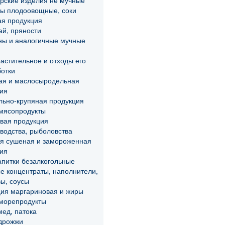
рские изделия не мучные
ы плодоовощные, соки
я продукция
ай, пряности
ны и аналогичные мучные
астительное и отходы его
отки
ая и маслосыродельная
ия
ьно-крупяная продукция
мясопродукты
вая продукция
водства, рыболовства
я сушеная и замороженная
ия
апитки безалкогольные
 концентраты, наполнители,
ы, соусы
ия маргариновая и жиры
морепродукты
мед, патока
дрожжи