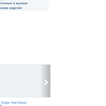
улочные и мучные
рские изделия
Кофе Чай Какао
ь