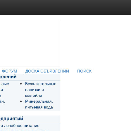
ФОРУМ
ДОСКА ОБЪЯВЛЕНИЙ
ПОИСК
явлений
льные
Безалкогольные
 и
напитки и
и
коктейли
ай,
Минеральная,
питьевая вода
едприятий
 и лечебное питание